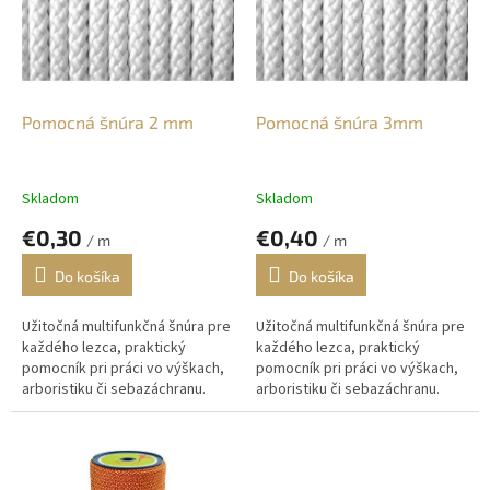
i
p
s
r
p
o
r
d
o
u
d
k
Pomocná šnúra 2 mm
Pomocná šnúra 3mm
u
t
k
o
t
v
Skladom
Skladom
o
€0,30
€0,40
v
/ m
/ m
Do košíka
Do košíka
Užitočná multifunkčná šnúra pre
Užitočná multifunkčná šnúra pre
každého lezca, praktický
každého lezca, praktický
pomocník pri práci vo výškach,
pomocník pri práci vo výškach,
arboristiku či sebazáchranu.
arboristiku či sebazáchranu.
Vhodná na upevnenie nástrojov
Vhodná na upevnenie nástrojov
a materiálu pri práci vo...
a materiálu pri práci vo...