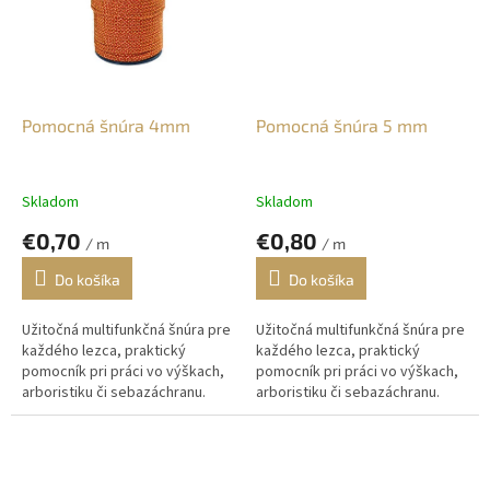
Pomocná šnúra 4mm
Pomocná šnúra 5 mm
Skladom
Skladom
€0,70
€0,80
/ m
/ m
Do košíka
Do košíka
Užitočná multifunkčná šnúra pre
Užitočná multifunkčná šnúra pre
každého lezca, praktický
každého lezca, praktický
pomocník pri práci vo výškach,
pomocník pri práci vo výškach,
arboristiku či sebazáchranu.
arboristiku či sebazáchranu.
Vhodná na upevnenie nástrojov
Vhodná na upevnenie nástrojov
a materiálu pri práci vo...
a materiálu pri práci vo...