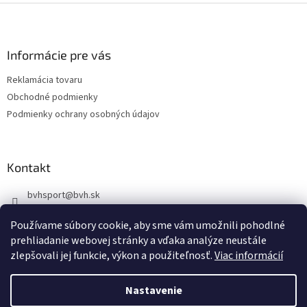
l
Z
á
á
d
p
a
ä
Informácie pre vás
c
t
i
Reklamácia tovaru
i
e
Obchodné podmienky
p
e
r
Podmienky ochrany osobných údajov
v
k
y
v
Kontakt
ý
p
bvhsport
@
bvh.sk
i
+421918939843
s
Používame súbory cookie, aby sme vám umožnili pohodlné
u
https://www.facebook.com/profile.php?id=100085341344983
prehliadanie webovej stránky a vďaka analýze neustále
bvhsport
zlepšovali jej funkcie, výkon a použiteľnosť.
Viac informácií
Nastavenie