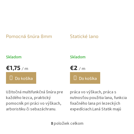
Pomocná šnúra 8mm
Statické lano
Skladom
Skladom
€1,75
€2
/ m
/ m
Do košíka
Do košíka
Užitočná multifunkčná šnúra pre
práca vo výškach, práca s
každého lezca, praktický
nutnosťou použitia lana, funkcia
pomocník pri práci vo výškach,
fixačného lana pri lezeckých
arboristiku či sebazáchranu.
expedíciach.Laná Statik majú
Vhodná na upevnenie nástrojov
jemnejšiu štruktúru opletu.
a materiálu pri práci vo...
8
položiek celkom
O
v