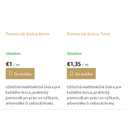
Pomocná šnúra 6mm
Pomocná šnúra 7mm
Skladom
Skladom
€1
€1,35
/ m
/ m
Do košíka
Do košíka
Užitočná multifunkčná šnúra pre
Užitočná multifunkčná šnúra pre
každého lezca, praktický
každého lezca, praktický
pomocník pri práci vo výškach,
pomocník pri práci vo výškach,
arboristiku či sebazáchranu.
arboristiku či sebazáchranu.
Vhodná na upevnenie nástrojov
Vhodná na upevnenie nástrojov
a materiálu pri práci vo...
a materiálu pri práci vo...