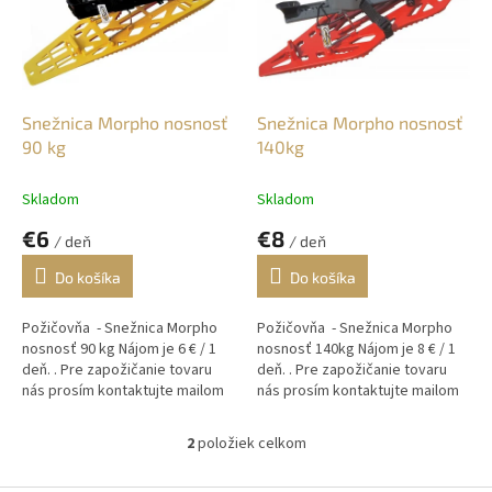
i
p
s
r
p
o
r
d
o
u
d
k
Snežnica Morpho nosnosť
Snežnica Morpho nosnosť
u
t
90 kg
140kg
k
o
t
v
Skladom
Skladom
o
€6
€8
v
/ deň
/ deň
Do košíka
Do košíka
Požičovňa - Snežnica Morpho
Požičovňa - Snežnica Morpho
nosnosť 90 kg Nájom je 6 € / 1
nosnosť 140kg Nájom je 8 € / 1
deň. . Pre zapožičanie tovaru
deň. . Pre zapožičanie tovaru
nás prosím kontaktujte mailom
nás prosím kontaktujte mailom
alebo telefonicky ! Osobný
alebo telefonicky ! Osobný
odber je možný v našej...
odber je možný v našej...
2
položiek celkom
O
v