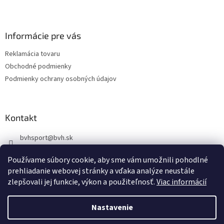
l
Z
á
á
d
p
a
ä
Informácie pre vás
c
t
i
Reklamácia tovaru
i
e
Obchodné podmienky
p
e
r
Podmienky ochrany osobných údajov
v
k
y
v
Kontakt
ý
p
bvhsport
@
bvh.sk
i
+421918939843
s
Používame súbory cookie, aby sme vám umožnili pohodlné
u
https://www.facebook.com/profile.php?id=100085341344983
prehliadanie webovej stránky a vďaka analýze neustále
zlepšovali jej funkcie, výkon a použiteľnosť.
Viac informácií
bvhsport
Nastavenie