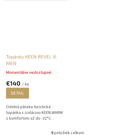
všetkých...
Topánky KEEN REVEL III
MEN
Momentálne nedostupné
Priemerné
hodnotenie
€140
/ ks
produktu
je
DETAIL
5,0
z
Odolná pánska turistická
5
topánka s izoláciou KEEN.WARM
hviezdičiek.
s komfortom až do -32°C.
5
položiek celkom