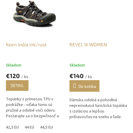
Keen India ink/rust
REVEL III WOMEN
Skladom
Skladom
€120
€140
/ ks
/ ks
DETAIL
Do košíka
Topánky s prímesou TPU v
Dámska odolná a pohodlná
podrážke - vďaka tomu sú
nepremokavá turistická topánka
pružné a odolné voči oderu.
s izoláciou a lepšou
Postarajte sa o bezpečnosť a
priľnavosťou na snehu a ľade.
pohodlie!
KEEN Revel sú veľmi obľúbené
42,5 EU
44 EU
44,5 EU
zimné zateplené topánky pre