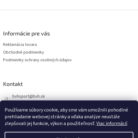
O
v
l
Z
á
á
d
p
a
ä
Informácie pre vás
c
t
i
Reklamácia tovaru
i
e
Obchodné podmienky
p
e
r
Podmienky ochrany osobných údajov
v
k
y
v
Kontakt
ý
p
bvhsport
@
bvh.sk
i
+421918939843
s
Používame súbory cookie, aby sme vám umožnili pohodlné
u
https://www.facebook.com/profile.php?id=100085341344983
prehliadanie webovej stránky a vďaka analýze neustále
bvhsport
zlepšovali jej funkcie, výkon a použiteľnosť.
Viac informácií