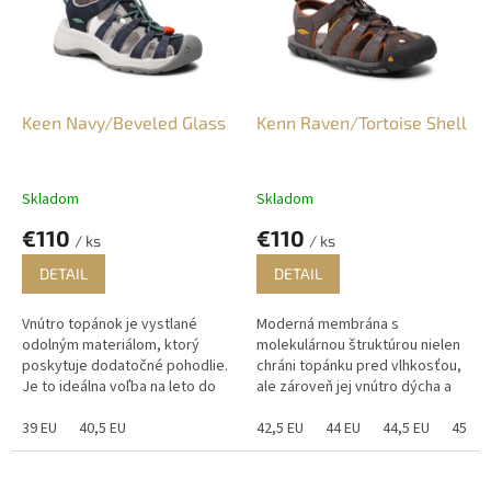
i
p
s
r
p
o
r
d
o
u
d
k
Keen Navy/Beveled Glass
Kenn Raven/Tortoise Shell
u
t
k
o
t
v
Skladom
Skladom
o
€110
€110
v
/ ks
/ ks
DETAIL
DETAIL
Vnútro topánok je vystlané
Moderná membrána s
odolným materiálom, ktorý
molekulárnou štruktúrou nielen
poskytuje dodatočné pohodlie.
chráni topánku pred vlhkosťou,
Je to ideálna voľba na leto do
ale zároveň jej vnútro dýcha a
mesta alebo do prírody.
zostáva stále suchá.
39 EU
40,5 EU
42,5 EU
44 EU
44,5 EU
45 EU