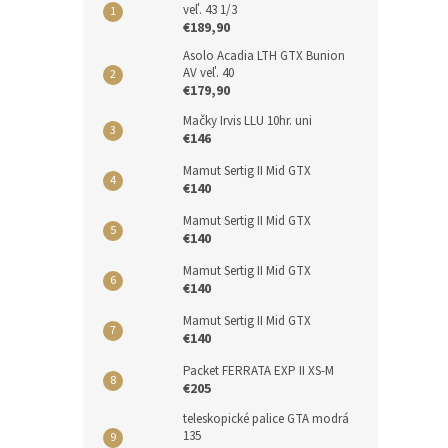
veľ. 43 1/3
€189,90
Asolo Acadia LTH GTX Bunion
AV veľ. 40
€179,90
Mačky Irvis LLU 10hr. uni
€146
Mamut Sertig II Mid GTX
€140
Mamut Sertig II Mid GTX
€140
Mamut Sertig II Mid GTX
€140
Mamut Sertig II Mid GTX
€140
Packet FERRATA EXP II XS-M
€205
teleskopické palice GTA modrá
135