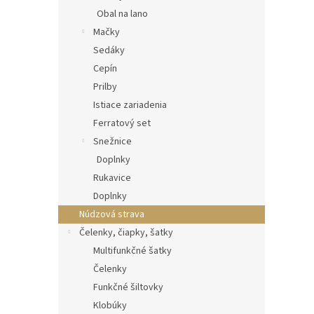
Obal na lano
Mačky
Sedáky
Cepín
Prilby
Istiace zariadenia
Ferratový set
Snežnice
Doplnky
Rukavice
Doplnky
Núdzová strava
Čelenky, čiapky, šatky
Multifunkčné šatky
Čelenky
Funkčné šiltovky
Klobúky