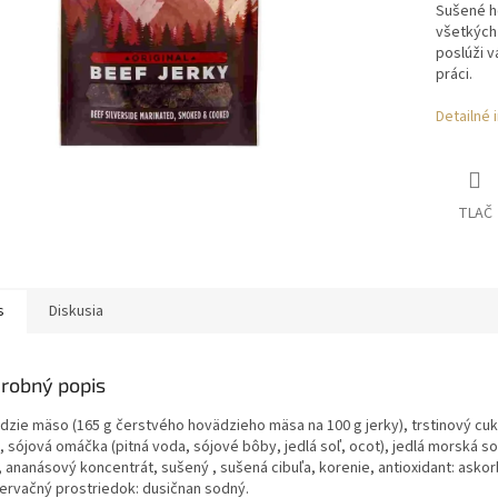
Sušené h
všetkých 
poslúži v
práci.
Detailné 
TLAČ
s
Diskusia
robný popis
dzie mäso (165 g čerstvého hovädzieho mäsa na 100 g jerky), trstinový cuko
 sójová omáčka (pitná voda, sójové bôby, jedlá soľ, ocot), jedlá morská so
, ananásový koncentrát, sušený , sušená cibuľa, korenie, antioxidant: asko
ervačný prostriedok: dusičnan sodný.