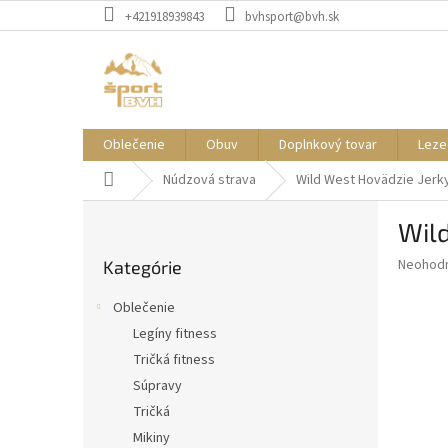
Prejsť
+421918939843
bvhsport@bvh.sk
na
obsah
Oblečenie
Obuv
Doplnkový tovar
Leze
Domov
Núdzová strava
Wild West Hovädzie Jerky
B
Wild
o
Preskočiť
č
Priemer
Neohod
Kategórie
kategórie
n
hodnote
ý
produkt
Oblečenie
p
je
Legíny fitness
0,0
a
z
Tričká fitness
n
5
e
Súpravy
hviezdič
l
Tričká
Mikiny