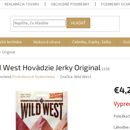
REKLAMÁCIA TOVARU
OBCHODNÉ PODMIENKY
PODMIENKY OCH
HĽADAŤ
cká technika
Núdzová strava
Čelenky, čiapky, šatky
Ost
 Original
 West Hovädzie Jerky Original
1528
né
notené
Podrobnosti hodnotenia
Značka:
Wild West
nie
€4,
u
Jednotk
Vypre
cena:
iek.
Položka 
Lahodne 