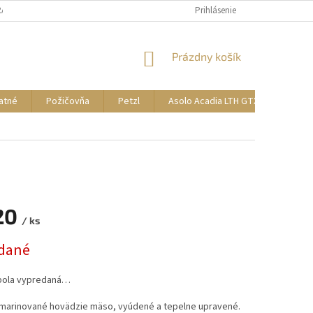
RANY OSOBNÝCH ÚDAJOV
Prihlásenie
NÁKUPNÝ
Prázdny košík
KOŠÍK
atné
Požičovňa
Petzl
Asolo Acadia LTH GTX Bunion AV
20
/ ks
ová
dané
bola vypredaná…
marinované hovädzie mäso, vyúdené a tepelne upravené.