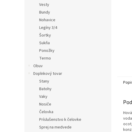
Vesty
Bundy
Nohavice
Legíny 3/4
Šortky
Sukňa
Ponožky
Termo
Obuv
Doplnkový tovar
Stany
Popi
Batohy
Vaky
Pod
Nosiče
Čelovka
Hovä
voda,
Príslušenstvo k čelovke
ocot
Sprej na medvede
konz