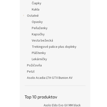
Čiapky
Kukla
Ostatné
Opasky
Peňaženky
Kapsičky
Vesta bežecká
Trekingové palice plus doplnky
Pláštenky
Lekárničky
Požičovňa
Petzl
Asolo Acadia LTH GTX Bunion AV
Top 10 produktov
Asolo Eldo Evo GV MM black