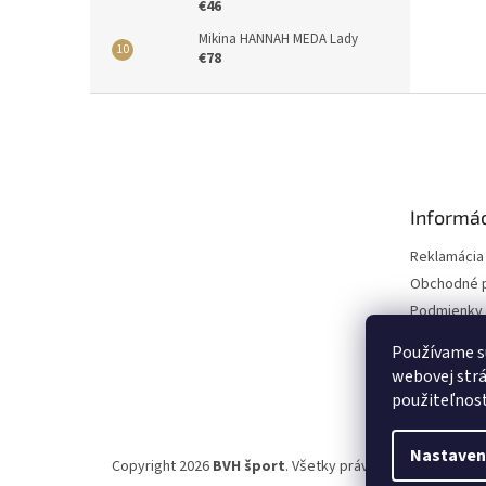
€46
Mikina HANNAH MEDA Lady
€78
Z
á
p
ä
t
Informác
i
e
Reklamácia
Obchodné 
Podmienky 
údajov
Používame s
webovej strá
použiteľnos
Nastaven
Copyright 2026
BVH šport
. Všetky práva vyhradené.