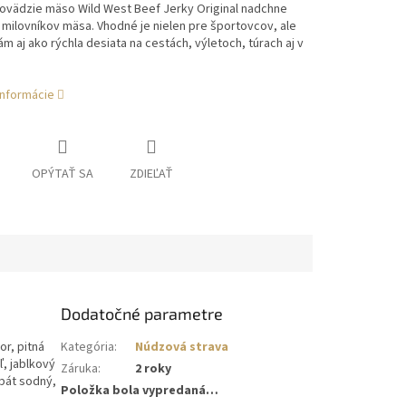
ovädzie mäso Wild West Beef Jerky Original nadchne
milovníkov mäsa. Vhodné je nielen pre športovcov, ale
ám aj ako rýchla desiata na cestách, výletoch, túrach aj v
informácie
OPÝTAŤ SA
ZDIEĽAŤ
Dodatočné parametre
r, pitná
Kategória
:
Núdzová strava
ľ, jablkový
Záruka
:
2 roky
rbát sodný,
Položka bola vypredaná…