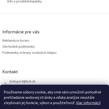
Info o produkte
topánky
Z
á
p
ä
Informácie pre vás
t
Reklamácia tovaru
i
Obchodné podmienky
e
Podmienky ochrany osobných údajov
Kontakt
bvhsport
@
bvh.sk
+421918939843
Používame súbory cookie, aby sme vám umožnili pohodlné
https://www.facebook.com/profile.php?id=100085341344983
prehliadanie webovej stránky a vďaka analýze neustále
zlepšovali jej funkcie, výkon a použiteľnosť.
Viac informácií
bvhsport