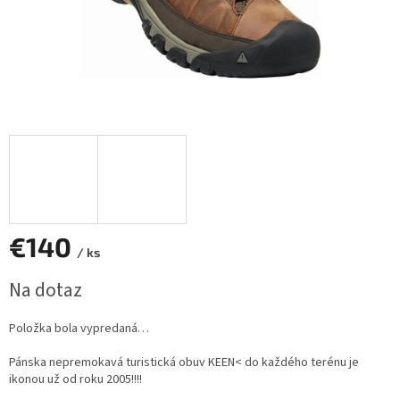
€140
/ ks
Jednotková
Na dotaz
cena:
Položka bola vypredaná…
Pánska nepremokavá turistická obuv KEEN< do každého terénu je
ikonou už od roku 2005!!!!