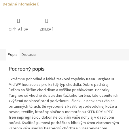
Detailné informácie
OPÝTAŤ SA
ZDIEĽAŤ
Popis
Diskusia
Podrobný popis
Extrémne pohodlné a ľahké trekové topánky Keen Targhee III
Mid WP hodiace sa pre každý typ chodidla. Dobre padnú aj
ľuďom so širším chodidlom a vyšším priehlavkom. Pohorky
Targhee sú vhodné do stredne ťažkého terénu, kde oceníte ich
zvýšenú odolnosť proti podvrknutiu členku a nesklamú Vás ani
pri zimných túrach. Sú vyrobené z kvalitnej vodeodolnej kože a
pevnej textílie, ktorá spoločne s membránou KEEN.DRY a PFC
free impregnáciou dokonale ochráni vaše nohy aj v daždivom
počasí. Kvalitná gumová podrážka s hlbokým 4mm viacsmerným
vzorom vám umožní bezpečnú chôdzu aj v nespevnenom