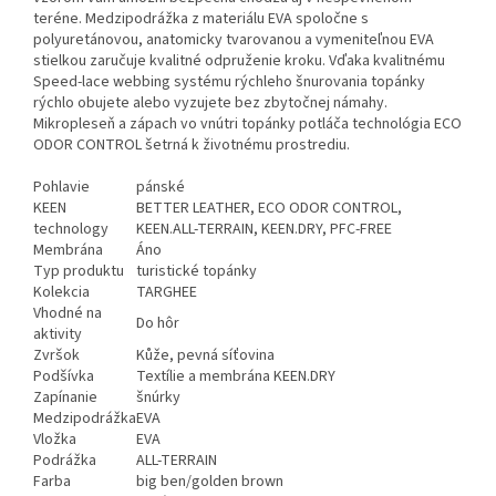
teréne. Medzipodrážka z materiálu EVA spoločne s
polyuretánovou, anatomicky tvarovanou a vymeniteľnou EVA
stielkou zaručuje kvalitné odpruženie kroku. Vďaka kvalitnému
Speed-lace webbing systému rýchleho šnurovania topánky
rýchlo obujete alebo vyzujete bez zbytočnej námahy.
Mikropleseň a zápach vo vnútri topánky potláča technológia ECO
ODOR CONTROL šetrná k životnému prostrediu.
Pohlavie
pánské
KEEN
BETTER LEATHER, ECO ODOR CONTROL,
technology
KEEN.ALL-TERRAIN, KEEN.DRY, PFC-FREE
Membrána
Áno
Typ produktu
turistické topánky
Kolekcia
TARGHEE
Vhodné na
Do hôr
aktivity
Zvršok
Kůže, pevná síťovina
Podšívka
Textílie a membrána KEEN.DRY
Zapínanie
šnúrky
Medzipodrážka
EVA
Vložka
EVA
Podrážka
ALL-TERRAIN
Farba
big ben/golden brown