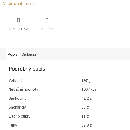
Detailné informácie
OPÝTAŤ SA
ZDIEĽAŤ
Popis
Diskusia
Podrobný popis
Veľkosť
197 g
Nutričná hodnota
1007 kcal
Bielkoviny
42,2 g
Sacharidy
83 g
Z toho cukry
11 g
Tuky
57,8 g