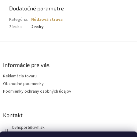
Dodatočné parametre
Kategória
:
Núdzová strava
Záruka
:
2 roky
Z
á
p
ä
Informácie pre vás
t
Reklamácia tovaru
i
Obchodné podmienky
e
Podmienky ochrany osobných údajov
Kontakt
bvhsport
@
bvh.sk
+421918939843