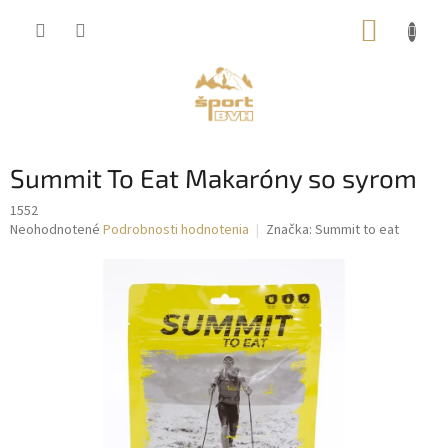
Prejsť
NÁKUP
na
obsah
KOŠÍK
Summit To Eat Makaróny so syrom
1552
Priemerné
Neohodnotené
Podrobnosti hodnotenia
Značka:
Summit to eat
hodnotenie
produktu
je
0,0
z
5
hviezdičiek.