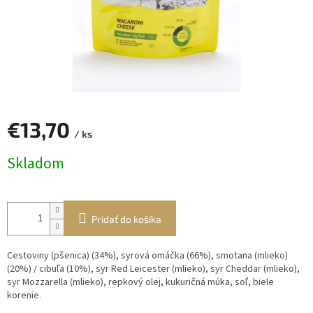
€13,70
/ ks
Jednotková
Skladom
cena:
Pridať do košíka
Cestoviny (pšenica) (34%), syrová omáčka (66%), smotana (mlieko)
(20%) / cibuľa (10%), syr Red Leicester (mlieko), syr Cheddar (mlieko),
syr Mozzarella (mlieko), repkový olej, kukuričná múka, soľ, biele
korenie.