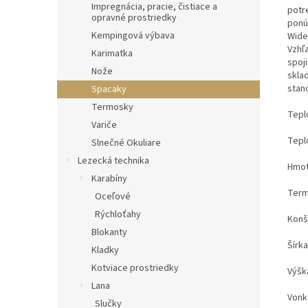
Impregnácia, pracie, čistiace a
potr
opravné prostriedky
ponú
Kempingová výbava
Wide
Vzhľa
Karimatka
spoji
Nože
skla
stan
Spacaky
Termosky
Teplo
Variče
Teplo
Slnečné Okuliare
Lezecká technika
Hmot
Karabíny
Term
Oceľové
Rýchloťahy
Konš
Blokanty
Šírka
Kladky
Kotviace prostriedky
Výšk
Lana
Vonka
Slučky