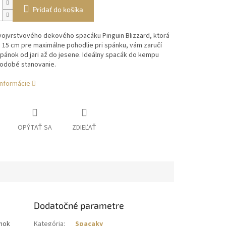
Pridať do košíka
vojvrstvového dekového spacáku Pinguin Blizzard, ktorá
 o 15 cm pre maximálne pohodlie pri spánku, vám zaručí
spánok od jari až do jesene. Ideálny spacák do kempu
hodobé stanovanie.
informácie
OPÝTAŤ SA
ZDIEĽAŤ
Dodatočné parametre
ánok
Kategória
:
Spacaky