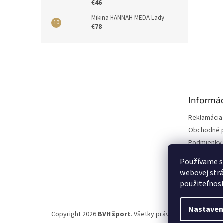
€46
Mikina HANNAH MEDA Lady
€78
Z
á
p
ä
t
Informác
i
e
Reklamácia
Obchodné 
Podmienky 
údajov
Používame s
webovej strá
použiteľnos
Nastaven
Copyright 2026
BVH šport
. Všetky práva vyhradené.