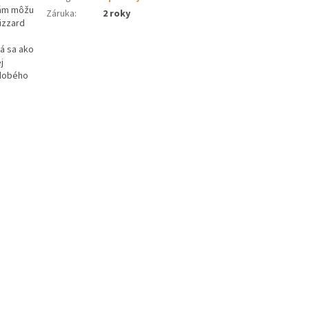
vám môžu
Záruka
:
2 roky
izzard
dá sa ako
j
odobého