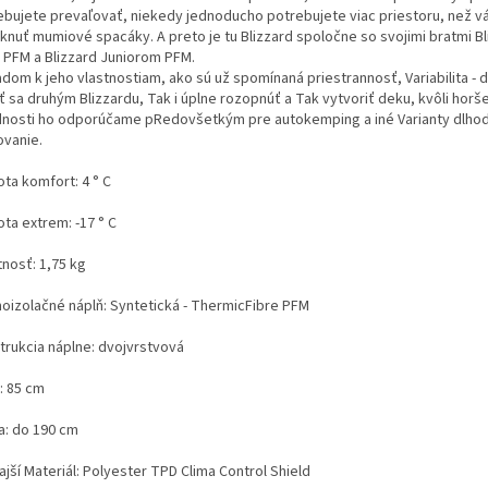
ebujete prevaľovať, niekedy jednoducho potrebujete viac priestoru, než 
knuť mumiové spacáky. A preto je tu Blizzard spoločne so svojimi bratmi Bl
 PFM a Blizzard Juniorom PFM.
dom k jeho vlastnostiam, ako sú už spomínaná priestrannosť, Variabilita - 
ť sa druhým Blizzardu, Tak i úplne rozopnúť a Tak vytvoriť deku, kvôli horše
dnosti ho odporúčame pRedovšetkým pre autokemping a iné Varianty dlh
ovanie.
ta komfort: 4 ° C
ta extrem: -17 ° C
nosť: 1,75 kg
oizolačné náplň: Syntetická - ThermicFibre PFM
trukcia náplne: dvojvrstvová
: 85 cm
a: do 190 cm
jší Materiál: Polyester TPD Clima Control Shield