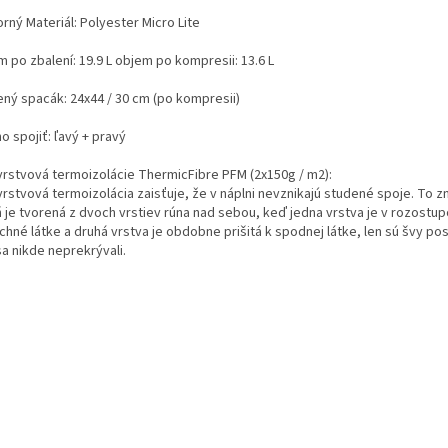
rný Materiál: Polyester Micro Lite
 po zbalení: 19.9 L objem po kompresii: 13.6 L
ený spacák: 24x44 / 30 cm (po kompresii)
 spojiť: ľavý + pravý
vrstvová termoizolácie ThermicFibre PFM (2x150g / m2):
vrstvová termoizolácia zaisťuje, že v náplni nevznikajú studené spoje. To 
 je tvorená z dvoch vrstiev rúna nad sebou, keď jedna vrstva je v rozostup
chné látke a druhá vrstva je obdobne prišitá k spodnej látke, len sú švy po
a nikde neprekrývali.