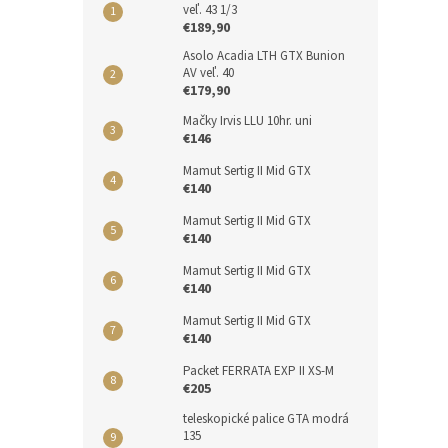
veľ. 43 1/3
€189,90
Asolo Acadia LTH GTX Bunion
AV veľ. 40
€179,90
Mačky Irvis LLU 10hr. uni
€146
Mamut Sertig II Mid GTX
€140
Mamut Sertig II Mid GTX
€140
Mamut Sertig II Mid GTX
€140
Mamut Sertig II Mid GTX
€140
Packet FERRATA EXP II XS-M
€205
teleskopické palice GTA modrá
135