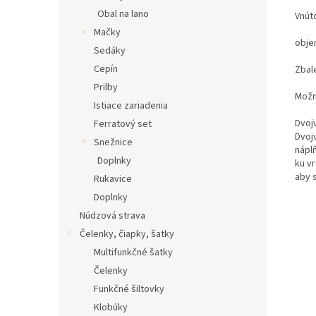
Obal na lano
Vnúto
Mačky
objem
Sedáky
Cepín
Zbal
Prilby
Možno
Istiace zariadenia
Dvoj
Ferratový set
Dvoj
Snežnice
náplň
Doplnky
ku vr
aby s
Rukavice
Doplnky
Núdzová strava
Čelenky, čiapky, šatky
Multifunkčné šatky
Čelenky
Funkčné šiltovky
Klobúky