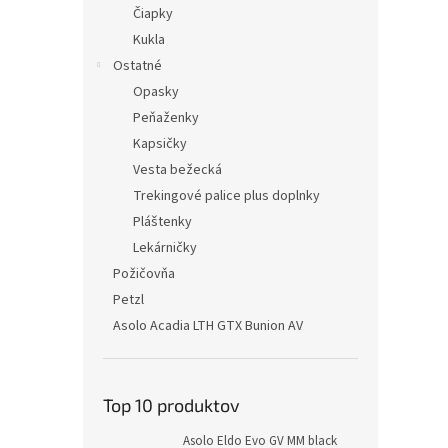
Čiapky
Kukla
Ostatné
Opasky
Peňaženky
Kapsičky
Vesta bežecká
Trekingové palice plus doplnky
Pláštenky
Lekárničky
Požičovňa
Petzl
Asolo Acadia LTH GTX Bunion AV
Top 10 produktov
Asolo Eldo Evo GV MM black