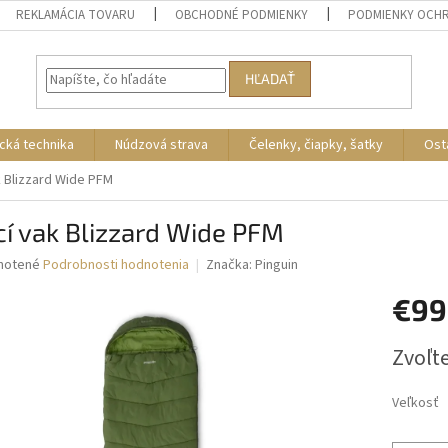
REKLAMÁCIA TOVARU
OBCHODNÉ PODMIENKY
PODMIENKY OCH
HĽADAŤ
cká technika
Núdzová strava
Čelenky, čiapky, šatky
Ost
k Blizzard Wide PFM
í vak Blizzard Wide PFM
né
notené
Podrobnosti hodnotenia
Značka:
Pinguin
nie
€99
u
Jednotk
Zvoľte
cena:
iek.
Veľkosť