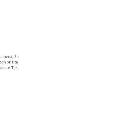
znamená, že
och prišitá
sunuté Tak,