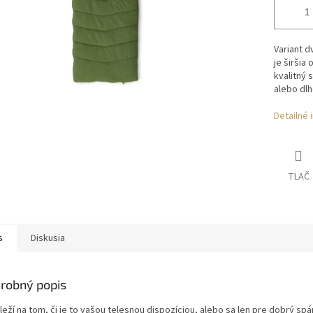
Variant d
je širšia
kvalitný 
alebo dl
Detailné 
TLAČ
s
Diskusia
robný popis
eží na tom, či je to vašou telesnou dispozíciou, alebo sa len pre dobrý sp