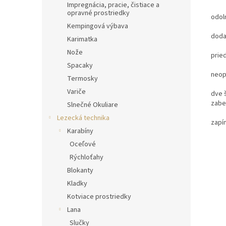
Impregnácia, pracie, čistiace a
opravné prostriedky
odoln
Kempingová výbava
doda
Karimatka
Nože
prie
Spacaky
neop
Termosky
Variče
dve 
zabe
Slnečné Okuliare
Lezecká technika
zapí
Karabíny
Oceľové
Rýchloťahy
Blokanty
Kladky
Kotviace prostriedky
Lana
Slučky