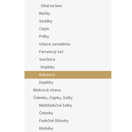
Obal na lano
Mačky
Sedáky
Cepín
Prilby
Istiace zariadenia
Ferratový set
Snežnice
Doplnky
Rukavice
Doplnky
Núdzová strava
Čelenky, čiapky, šatky
Multifunkčné šatky
Čelenky
Funkčné šiltovky
Klobúky