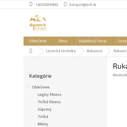
Prejsť
+421918939843
bvhsport@bvh.sk
na
obsah
Oblečenie
Obuv
Doplnkový tovar
Leze
Domov
Lezecká technika
Rukavice
Rukavic
B
Ruk
o
Preskočiť
č
Priemer
Neohod
Kategórie
kategórie
n
hodnote
ý
produkt
Oblečenie
p
je
Legíny fitness
0,0
a
z
Tričká fitness
n
5
e
Súpravy
hviezdič
l
Tričká
Mikiny