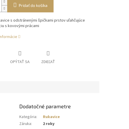
Pridať do košíka
avice s odstránenými špičkami prstov uľahčujúce
ciu s kovovými prácami
informácie
OPÝTAŤ SA
ZDIEĽAŤ
Dodatočné parametre
Kategória
:
Rukavice
Záruka
:
2 roky