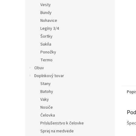
Vesty
Bundy
Nohavice
Legíny 3/4
Šortky
Sukňa
Ponožky
Termo
Obuv
Doplnkový tovar
Stany
Batohy
Popi
Vaky
Nosiče
Pod
Čelovka
Príslušenstvo k čelovke
Špec
Sprej na medvede