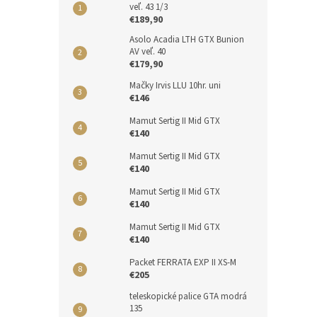
veľ. 43 1/3
€189,90
Asolo Acadia LTH GTX Bunion
AV veľ. 40
€179,90
Mačky Irvis LLU 10hr. uni
€146
Mamut Sertig II Mid GTX
€140
Mamut Sertig II Mid GTX
€140
Mamut Sertig II Mid GTX
€140
Mamut Sertig II Mid GTX
€140
Packet FERRATA EXP II XS-M
€205
teleskopické palice GTA modrá
135