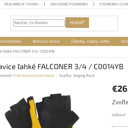
REKLAMÁCIA TOVARU
OBCHODNÉ PODMIENKY
PODMIENKY OCH
HĽADAŤ
cká technika
Núdzová strava
Čelenky, čiapky, šatky
Ost
e ľahké FALCONER 3/4 / C0014YB
avice ľahké FALCONER 3/4 / C0014YB
né
notené
Podrobnosti hodnotenia
Značka:
Singing Rock
nie
€26
u
Jednotk
Zvoľte
cena:
iek.
Veľkosť