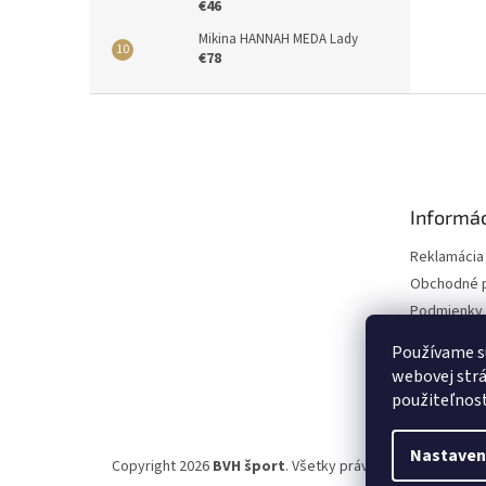
€46
Mikina HANNAH MEDA Lady
€78
Z
á
p
ä
t
Informác
i
e
Reklamácia
Obchodné 
Podmienky 
údajov
Používame s
webovej strá
použiteľnos
Nastaven
Copyright 2026
BVH šport
. Všetky práva vyhradené.