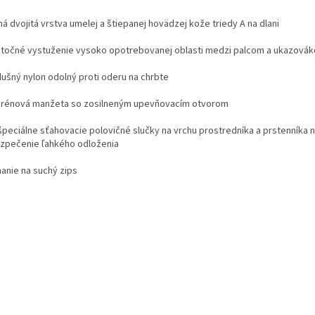
á dvojitá vrstva umelej a štiepanej hovädzej kože triedy A na dlani
točné vystuženie vysoko opotrebovanej oblasti medzi palcom a ukazová
dušný nylon odolný proti oderu na chrbte
rénová manžeta so zosilneným upevňovacím otvorom
špeciálne sťahovacie polovičné slučky na vrchu prostredníka a prstenníka 
zpečenie ľahkého odloženia
nanie na suchý zips