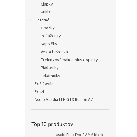
Čiapky
Kukla
Ostatné
Opasky
Peňaženky
Kapsičky
Vesta bežecká
Trekingové palice plus doplnky
Pláštenky
Lekárničky
Požičovňa
Petzl
Asolo Acadia LTH GTX Bunion AV
Top 10 produktov
Asolo Eldo Evo GV MM black