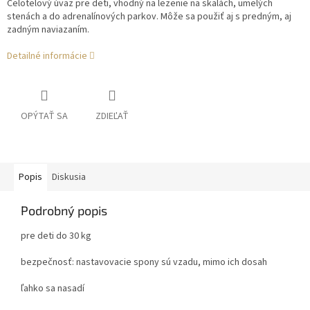
Celotelový úväz pre deti, vhodný na lezenie na skalách, umelých
stenách a do adrenalínových parkov. Môže sa použiť aj s predným, aj
zadným naviazaním.
Detailné informácie
OPÝTAŤ SA
ZDIEĽAŤ
Popis
Diskusia
Podrobný popis
pre deti do 30 kg
bezpečnosť: nastavovacie spony sú vzadu, mimo ich dosah
ľahko sa nasadí