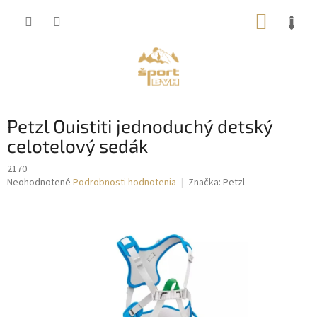
Prejsť
NÁKUP
na
obsah
KOŠÍK
Petzl Ouistiti jednoduchý detský
celotelový sedák
2170
Priemerné
Neohodnotené
Podrobnosti hodnotenia
Značka:
Petzl
hodnotenie
produktu
je
0,0
z
5
hviezdičiek.