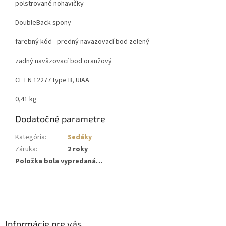
polstrované nohavičky
DoubleBack spony
farebný kód - predný naväzovací bod zelený
zadný naväzovací bod oranžový
CE EN 12277 type B, UIAA
0,41 kg
Dodatočné parametre
Kategória
:
Sedáky
Záruka
:
2 roky
Položka bola vypredaná…
Z
á
p
ä
Informácie pre vás