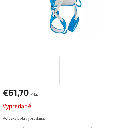
€61,70
/ ks
Jednotková
Vypredané
cena:
Položka bola vypredaná…