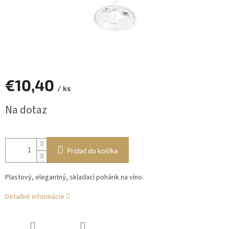
€10,40
/ ks
Jednotková
Na dotaz
cena:
Pridať do košíka
Plastový
,
elegantný
,
skladací
pohárik
na víno.
Detailné informácie