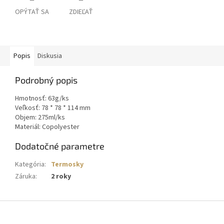
OPÝTAŤ SA
ZDIEĽAŤ
Popis
Diskusia
Podrobný popis
Hmotnosť
:
63g
/ks
Veľkosť
:
78
*
78
*
114
mm
Objem
:
275ml
/ks
Materiál
:
Copolyester
Dodatočné parametre
Kategória
:
Termosky
Záruka
:
2 roky
Z
á