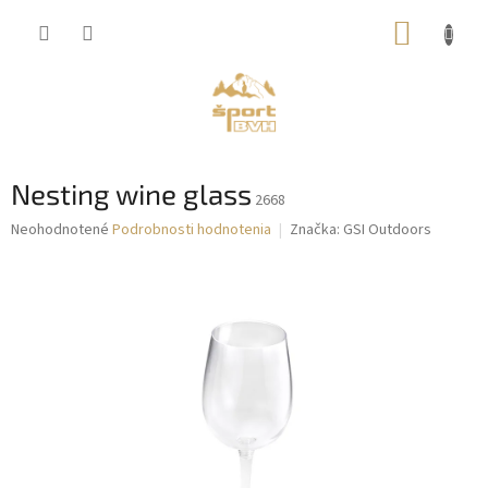
Prejsť
NÁKUP
na
obsah
KOŠÍK
Nesting wine glass
2668
Priemerné
Neohodnotené
Podrobnosti hodnotenia
Značka:
GSI Outdoors
hodnotenie
produktu
je
0,0
z
5
hviezdičiek.