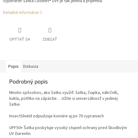
vyperiete! Šatka Coolnet® UV+ je tak jemná a príjemná.
Detailné informácie
OPÝTAŤ SA
ZDIEĽAŤ
Popis
Diskusia
Podrobný popis
Mnoho spôsobov, ako šatku využiť: šatka, čiapka, nákrčník,
kukla, potítko na zápästie… Užite si univerzálnosť v jedinej
šatke.
InsectShield odpudzuje komáre aj po 70 vypraniach
UPF50+ Šatka poskytuje vysoký stupeň ochrany pred škodlivým
UV žiarením.