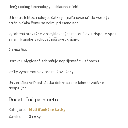
HeiQ cooling technology – chladivý efekt
Ultrastretchtechnológia: šatka je „naťahovacia“ do všetkých
strán, vďaka čomu sa veľmi príjemne nosí.
Vyrobená prevažne z recyklovaných materiálov. Prispejte spolu
s nami k snahe zachovať náš svet krásny.
Žiadne švy.
Úprava Polygiene® zabraňuje nepríjemnému zápachu
Veľký výber motívov pre mužov i ženy
Univerzálna veľkosť. Šatka dobre sadne takmer väčšine
dospelých.
Dodatočné parametre
Kategória
:
Multifunkčné šatky
Záruka
:
2 roky