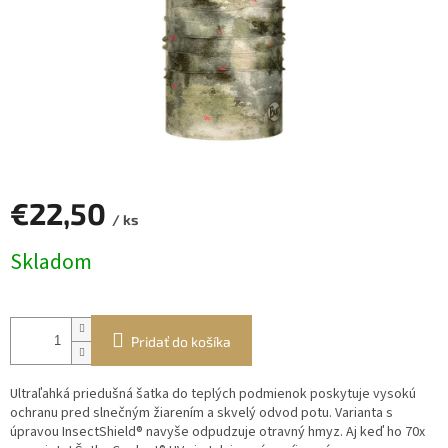
€22,50
/ ks
Jednotková
Skladom
cena:
Pridať do košíka
Ultraľahká priedušná šatka do teplých podmienok poskytuje vysokú
ochranu pred slnečným žiarením a skvelý odvod potu. Varianta s
úpravou InsectShield® navyše odpudzuje otravný hmyz. Aj keď ho 70x