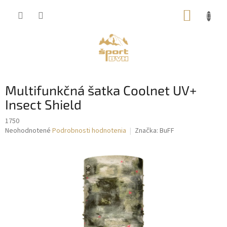
Prejsť
NÁKUP
na
obsah
KOŠÍK
Multifunkčná šatka Coolnet UV+
Insect Shield
1750
Priemerné
Neohodnotené
Podrobnosti hodnotenia
Značka:
BuFF
hodnotenie
produktu
je
0,0
z
5
hviezdičiek.