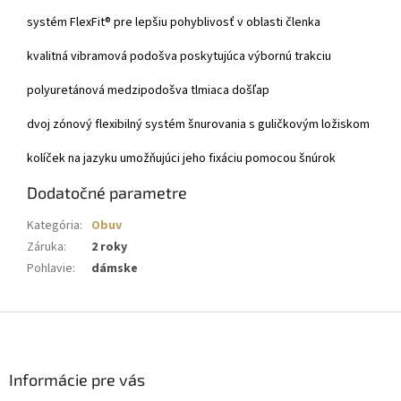
systém FlexFit® pre lepšiu pohyblivosť v oblasti členka
kvalitná vibramová podošva poskytujúca výbornú trakciu
polyuretánová medzipodošva tlmiaca došľap
dvoj zónový flexibilný systém šnurovania s guličkovým ložiskom
kolíček na jazyku umožňujúci jeho fixáciu pomocou šnúrok
Dodatočné parametre
Kategória
:
Obuv
Záruka
:
2 roky
Pohlavie
:
dámske
Z
á
p
ä
Informácie pre vás
t