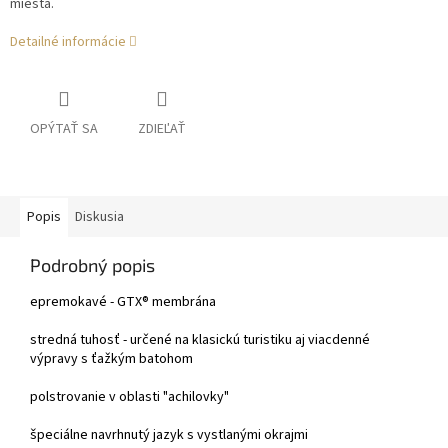
miesta.
Detailné informácie
OPÝTAŤ SA
ZDIEĽAŤ
Popis
Diskusia
Podrobný popis
epremokavé - GTX® membrána
stredná tuhosť - určené na klasickú turistiku aj viacdenné
výpravy s ťažkým batohom
polstrovanie v oblasti "achilovky"
špeciálne navrhnutý jazyk s vystlanými okrajmi