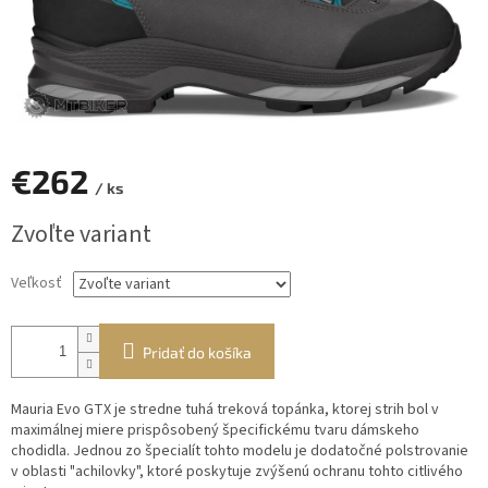
€262
/ ks
Jednotková
Zvoľte variant
cena:
Veľkosť
Pridať do košíka
Mauria Evo GTX je stredne tuhá treková topánka, ktorej strih bol v
maximálnej miere prispôsobený špecifickému tvaru dámskeho
chodidla. Jednou zo špecialít tohto modelu je dodatočné polstrovanie
v oblasti "achilovky", ktoré poskytuje zvýšenú ochranu tohto citlivého