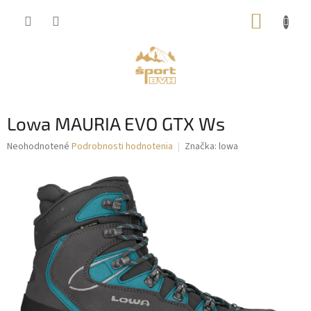
Prejsť
NÁKUP
na
obsah
KOŠÍK
Lowa MAURIA EVO GTX Ws
Priemerné
Neohodnotené
Podrobnosti hodnotenia
Značka:
lowa
hodnotenie
produktu
je
0,0
z
5
hviezdičiek.