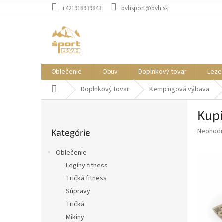
Prejsť
+421918939843
bvhsport@bvh.sk
na
obsah
Oblečenie
Obuv
Doplnkový tovar
Leze
Domov
Doplnkový tovar
Kempingová výbava
B
Kupi
o
Preskočiť
č
Priemer
Neohod
Kategórie
kategórie
n
hodnote
ý
produkt
Oblečenie
p
je
Legíny fitness
0,0
a
z
Tričká fitness
n
5
e
Súpravy
hviezdič
l
Tričká
Mikiny