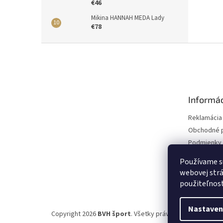
€46
Mikina HANNAH MEDA Lady
€78
Z
á
p
ä
t
Informác
i
e
Reklamácia
Obchodné 
Podmienky 
údajov
Používame s
webovej strá
použiteľnos
Nastaven
Copyright 2026
BVH šport
. Všetky práva vyhradené.