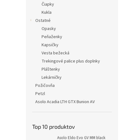
Čiapky
Kukla
Ostatné
Opasky
Peňaženky
Kapsičky
Vesta bežecká
Trekingové palice plus doplnky
Pláštenky
Lekárničky
Požičovňa
Petzl
Asolo Acadia LTH GTX Bunion AV
Top 10 produktov
Asolo Eldo Evo GV MM black