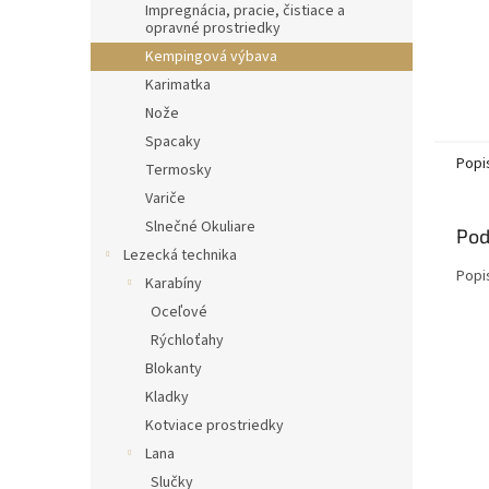
Impregnácia, pracie, čistiace a
opravné prostriedky
Kempingová výbava
Karimatka
Nože
Spacaky
Popi
Termosky
Variče
Slnečné Okuliare
Pod
Lezecká technika
Popi
Karabíny
Oceľové
Rýchloťahy
Blokanty
Kladky
Kotviace prostriedky
Lana
Slučky