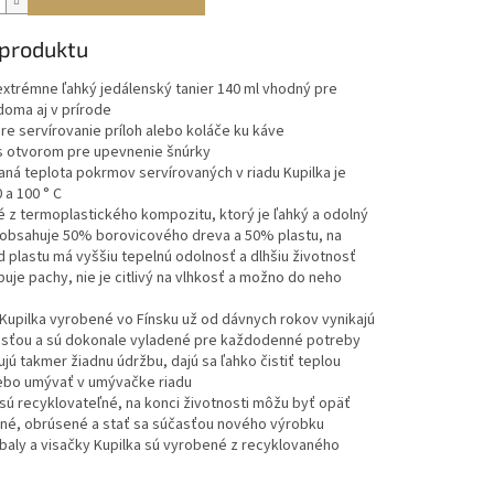
 produktu
extrémne ľahký jedálenský tanier 140 ml vhodný pre
doma aj v prírode
re servírovanie príloh alebo koláče ku káve
s otvorom pre upevnenie šnúrky
á teplota pokrmov servírovaných v riadu Kupilka je
 a 100 ° C
 z termoplastického kompozitu, ktorý je ľahký a odolný
 obsahuje 50% borovicového dreva a 50% plastu, na
d plastu má vyššiu tepelnú odolnosť a dlhšiu životnosť
je pachy, nie je citlivý na vlhkosť a možno do neho
Kupilka vyrobené vo Fínsku už od dávnych rokov vynikajú
osťou a sú dokonale vyladené pre každodenné potreby
ú takmer žiadnu údržbu, dajú sa ľahko čistiť teplou
ebo umývať v umývačke riadu
ú recyklovateľné, na konci životnosti môžu byť opäť
né, obrúsené a stať sa súčasťou nového výrobku
aly a visačky Kupilka sú vyrobené z recyklovaného