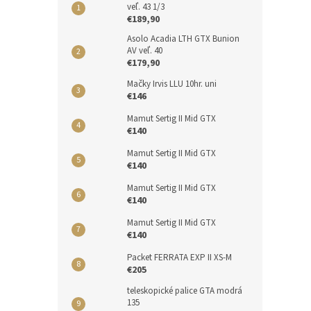
veľ. 43 1/3
€189,90
Asolo Acadia LTH GTX Bunion
AV veľ. 40
€179,90
Mačky Irvis LLU 10hr. uni
€146
Mamut Sertig II Mid GTX
€140
Mamut Sertig II Mid GTX
€140
Mamut Sertig II Mid GTX
€140
Mamut Sertig II Mid GTX
€140
Packet FERRATA EXP II XS-M
€205
teleskopické palice GTA modrá
135