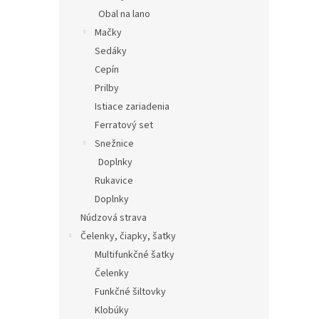
Obal na lano
Mačky
Sedáky
Cepín
Prilby
Istiace zariadenia
Ferratový set
Snežnice
Doplnky
Rukavice
Doplnky
Núdzová strava
Čelenky, čiapky, šatky
Multifunkčné šatky
Čelenky
Funkčné šiltovky
Klobúky