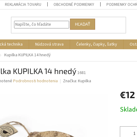
REKLAMÁCIA TOVARU
OBCHODNÉ PODMIENKY
PODMIENKY OCH
HĽADAŤ
cká technika
Núdzová strava
Čelenky, čiapky, šatky
Ost
Kupilka KUPILKA 14 hnedý
lka KUPILKA 14 hnedý
1681
né
notené
Podrobnosti hodnotenia
Značka:
Kupilka
nie
€12
u
Jednotk
Skla
cena:
iek.