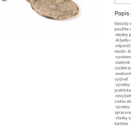
Popis
klasický 
použitie 
ideálny p
držadlo 
odporúčan
medzi -30
vyrobené
materiál
rozdiel o
neabsorbu
vyrývať
výrobky 
praktick
nevyžaduj
vodou al
výrobky s
spracova
všetky ob
kartónu