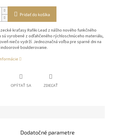
Pridať do košíka
ezecké kraťasy Rafiki Lead z nášho nového funkčného
 sú vyrobené z odľahčeného rýchloschnúceho materiálu,
oveň niečo vydrží.
Jednoznačná voľba pre sparné dni na
 indoorové boulderovanie.
informácie
OPÝTAŤ SA
ZDIEĽAŤ
Dodatočné parametre