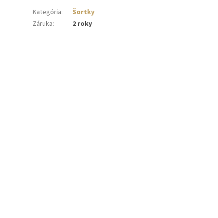
Kategória
:
Šortky
Záruka
:
2 roky