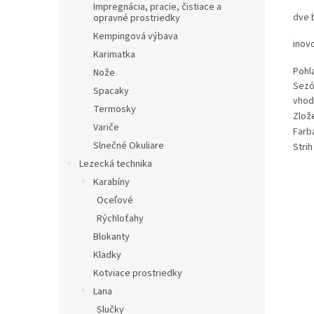
Impregnácia, pracie, čistiace a
dve 
opravné prostriedky
Kempingová výbava
inov
Karimatka
Pohl
Nože
Sezó
Spacaky
vhod
Termosky
Zlož
Variče
Farb
Slnečné Okuliare
Strih
Lezecká technika
Karabíny
Oceľové
Rýchloťahy
Blokanty
Kladky
Kotviace prostriedky
Lana
Slučky