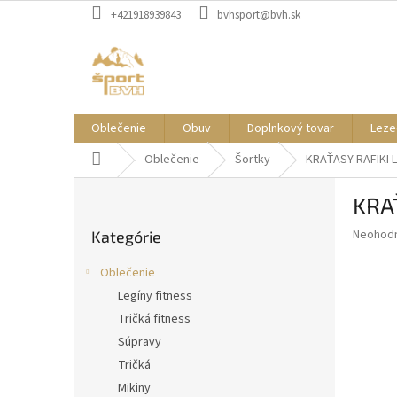
Prejsť
+421918939843
bvhsport@bvh.sk
na
obsah
Oblečenie
Obuv
Doplnkový tovar
Leze
Domov
Oblečenie
Šortky
KRAŤASY RAFIKI 
B
KRA
o
Preskočiť
č
Priemer
Neohod
Kategórie
kategórie
n
hodnote
ý
produkt
Oblečenie
p
je
Legíny fitness
0,0
a
z
Tričká fitness
n
5
e
Súpravy
hviezdič
l
Tričká
Mikiny