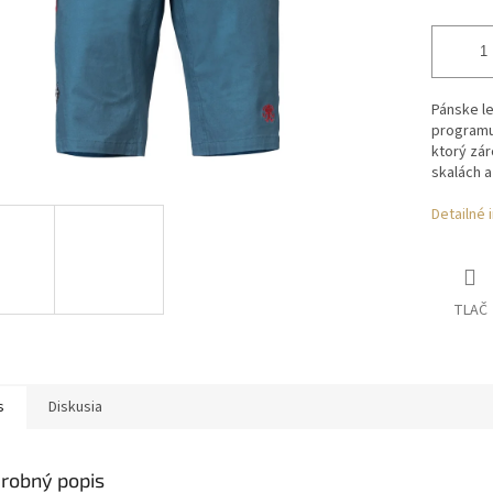
Pánske l
programu
ktorý zár
skalách a
Detailné 
TLAČ
s
Diskusia
robný popis