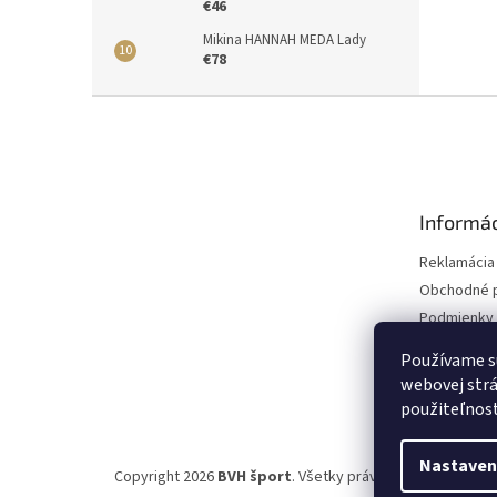
€46
Mikina HANNAH MEDA Lady
€78
Z
á
p
ä
t
Informác
i
e
Reklamácia
Obchodné 
Podmienky 
údajov
Používame s
webovej strá
použiteľnos
Nastaven
Copyright 2026
BVH šport
. Všetky práva vyhradené.