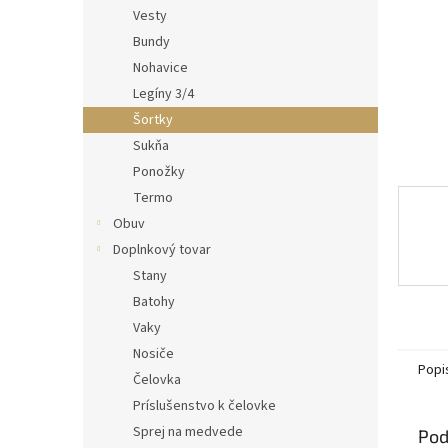
Vesty
Bundy
Nohavice
Legíny 3/4
Šortky
Sukňa
Ponožky
Termo
Obuv
Doplnkový tovar
Stany
Batohy
Vaky
Nosiče
Popi
Čelovka
Príslušenstvo k čelovke
Sprej na medvede
Pod