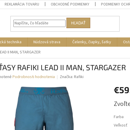
REKLAMÁCIA TOVARU
OBCHODNÉ PODMIENKY
PODMIENKY OCH
HĽADAŤ
cká technika
Núdzová strava
Čelenky, čiapky, šatky
Ost
LEAD II MAN, STARGAZER
ŤASY RAFIKI LEAD II MAN, STARGAZER
né
notené
Podrobnosti hodnotenia
Značka:
Rafiki
nie
€59
u
Jednotk
Zvoľte
cena:
iek.
Farba
Veľkosť