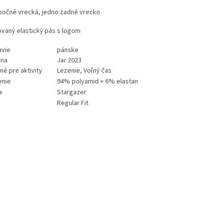
bočné vrecká, jedno zadné vrecko
ovaný elastický pás s logom
avie
pánske
na
Jar 2023
né pre aktivity
Lezenie, Voľný čas
enie
94% polyamid + 6% elastan
a
Stargazer
Regular Fit