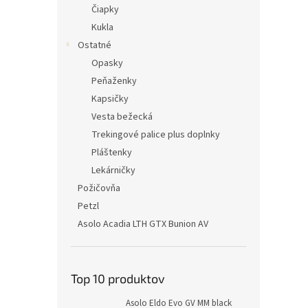
Čiapky
Kukla
Ostatné
Opasky
Peňaženky
Kapsičky
Vesta bežecká
Trekingové palice plus doplnky
Pláštenky
Lekárničky
Požičovňa
Petzl
Asolo Acadia LTH GTX Bunion AV
Top 10 produktov
Asolo Eldo Evo GV MM black