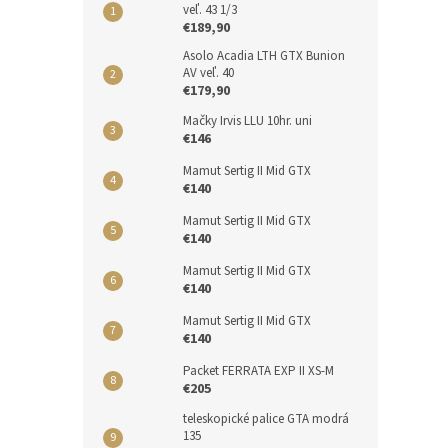
veľ. 43 1/3
€189,90
Asolo Acadia LTH GTX Bunion
AV veľ. 40
€179,90
Mačky Irvis LLU 10hr. uni
€146
Mamut Sertig II Mid GTX
€140
Mamut Sertig II Mid GTX
€140
Mamut Sertig II Mid GTX
€140
Mamut Sertig II Mid GTX
€140
Packet FERRATA EXP II XS-M
€205
teleskopické palice GTA modrá
135