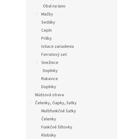
Obal na lano
Mačky
Sedáky
Cepín
Prilby
Istiace zariadenia
Ferratový set
Snežnice
Doplnky
Rukavice
Doplnky
Núdzová strava
Čelenky, čiapky, šatky
Multifunkčné šatky
Čelenky
Funkčné šiltovky
Klobúky