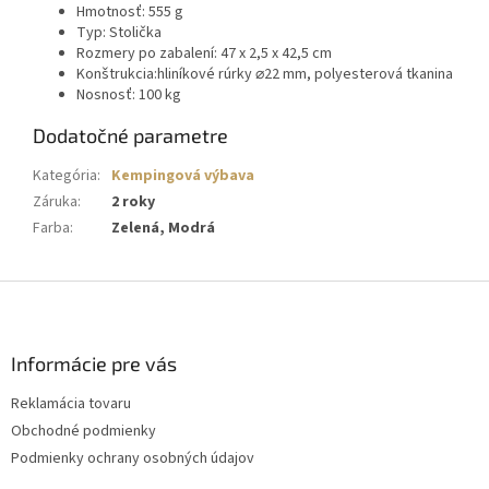
Hmotnosť: 555 g
Typ: Stolička
Rozmery po zabalení: 47 x 2,5 x 42,5 cm
Konštrukcia:hliníkové rúrky ⌀22 mm, polyesterová tkanina
Nosnosť: 100 kg
Dodatočné parametre
Kategória
:
Kempingová výbava
Záruka
:
2 roky
Farba
:
Zelená, Modrá
Z
á
p
ä
Informácie pre vás
t
Reklamácia tovaru
i
Obchodné podmienky
e
Podmienky ochrany osobných údajov