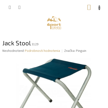
Prejsť
NÁKUP
na
obsah
KOŠÍK
Jack Stool
3129
Priemerné
Neohodnotené
Podrobnosti hodnotenia
Značka:
Pinguin
hodnotenie
produktu
je
0,0
z
5
hviezdičiek.