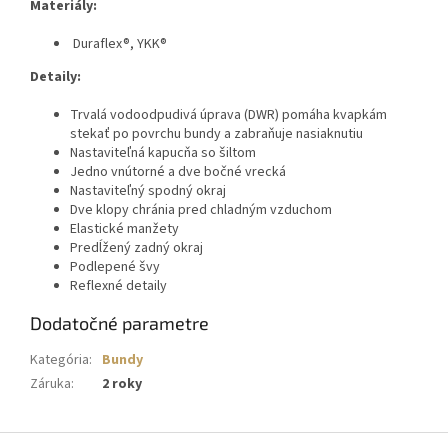
Materiály:
Duraflex®, YKK®
Detaily:
Trvalá vodoodpudivá úprava (DWR) pomáha kvapkám
stekať po povrchu bundy a zabraňuje nasiaknutiu
Nastaviteľná kapucňa so šiltom
Jedno vnútorné a dve bočné vrecká
Nastaviteľný spodný okraj
Dve klopy chránia pred chladným vzduchom
Elastické manžety
Predĺžený zadný okraj
Podlepené švy
Reflexné detaily
Dodatočné parametre
Kategória
:
Bundy
Záruka
:
2 roky
Z