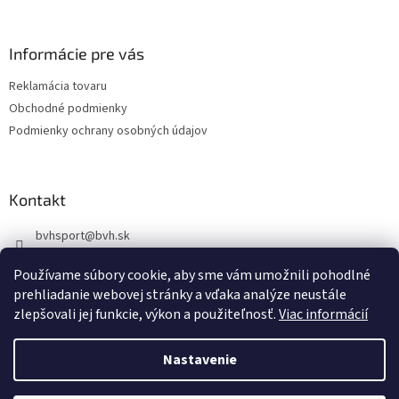
á
p
ä
Informácie pre vás
t
Reklamácia tovaru
i
Obchodné podmienky
e
Podmienky ochrany osobných údajov
Kontakt
bvhsport
@
bvh.sk
+421918939843
Používame súbory cookie, aby sme vám umožnili pohodlné
https://www.facebook.com/profile.php?id=100085341344983
prehliadanie webovej stránky a vďaka analýze neustále
zlepšovali jej funkcie, výkon a použiteľnosť.
Viac informácií
bvhsport
Nastavenie