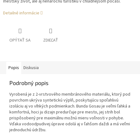
mestský život, ale aj nenáročnú turistiku v chladnejšom počasí.
Detailné informácie
OPÝTAŤ SA
ZDIEĽAŤ
Popis
Diskusia
Podrobný popis
Vyrobená je z 2-vrstvového membránového materiálu, ktorý pod
povrchom ukrýva syntetickú výplň, poskytujúcu spoľahlivú
izoláciu aj vo vlhkých podmienkach. Bunda Gosau je veľmi ľahká a
komfortná, hoci ju dizajn predurčuje pre mesto, jej strih bol
prispôsobený pre maximálnu možnú mieru voľnosti v pohybe.
Vďaka vodoodpudivej úprave odolá aj v ľahšom daždi a má veľmi
jednoduchú údržbu.