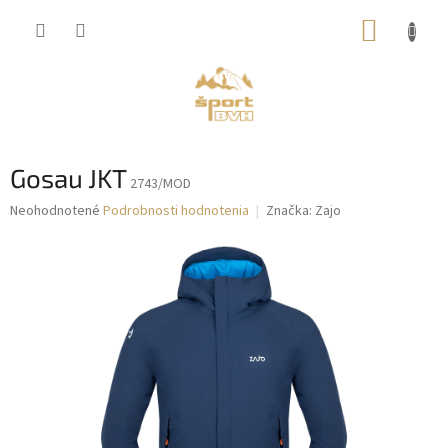
Prejsť
NÁKUP
na
obsah
KOŠÍK
Gosau JKT
2743/MOD
Priemerné
Neohodnotené
Podrobnosti hodnotenia
Značka:
Zajo
hodnotenie
produktu
je
0,0
z
5
hviezdičiek.