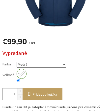
€99,90
/ ks
Jednotková
Vypredané
cena:
Farba
Veľkosť
Pridať do košíka
Bunda Gosau Jkt je zateplená zimná bunda, určená pre dynamický