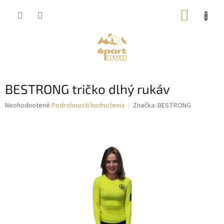
Prejsť
NÁKUP
na
obsah
KOŠÍK
BESTRONG tričko dlhý rukáv
Priemerné
Neohodnotené
Podrobnosti hodnotenia
Značka:
BESTRONG
hodnotenie
produktu
je
0,0
z
5
hviezdičiek.