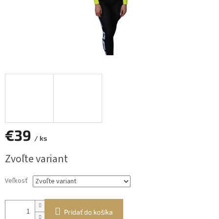
€39
/ ks
Jednotková
Zvoľte variant
cena:
Veľkosť
Pridať do košíka