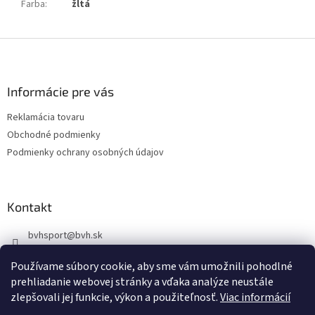
Farba
:
žltá
Z
á
p
ä
Informácie pre vás
t
Reklamácia tovaru
i
Obchodné podmienky
e
Podmienky ochrany osobných údajov
Kontakt
bvhsport
@
bvh.sk
+421918939843
Používame súbory cookie, aby sme vám umožnili pohodlné
https://www.facebook.com/profile.php?id=100085341344983
prehliadanie webovej stránky a vďaka analýze neustále
zlepšovali jej funkcie, výkon a použiteľnosť.
Viac informácií
bvhsport